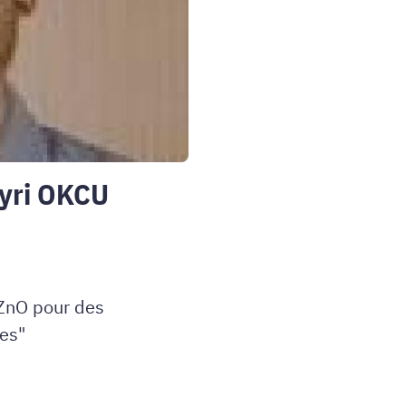
yri OKCU
 ZnO pour des
ées"