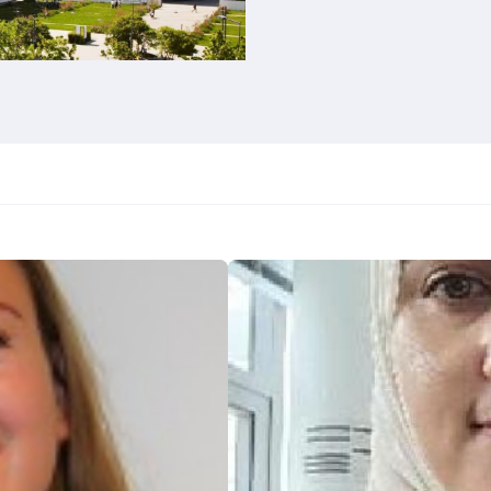
Soutenance
de
thèse
Ambreen
KHAN
13/02/2025