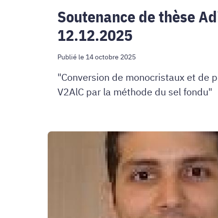
Soutenance de thèse A
12.12.2025
Publié le 14 octobre 2025
"Conversion de monocristaux et de 
V2AlC par la méthode du sel fondu"
Soutenance
de
thèse
Hayri
OKCU