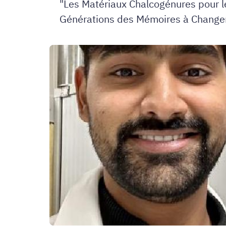
"Les Matériaux Chalcogénures pour l
Générations des Mémoires à Change
Soutenance
de
thèse
Aditya
SHARMA
12.12.2025