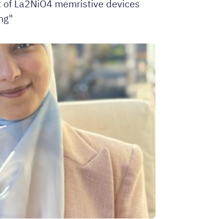
 of La2NiO4 memristive devices
ng"