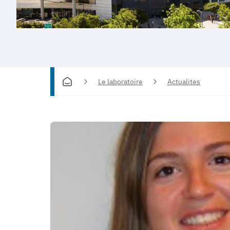
Le laboratoire
Actualites
Soutenance
de
thèse
Lisa
DEBLOCK
11/02/2025