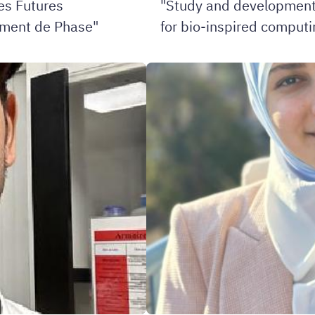
es Futures
"Study and development
ment de Phase"
for bio-inspired computi
Soutenance
de
thèse
Zahraa
KHALIL
10.12.2025