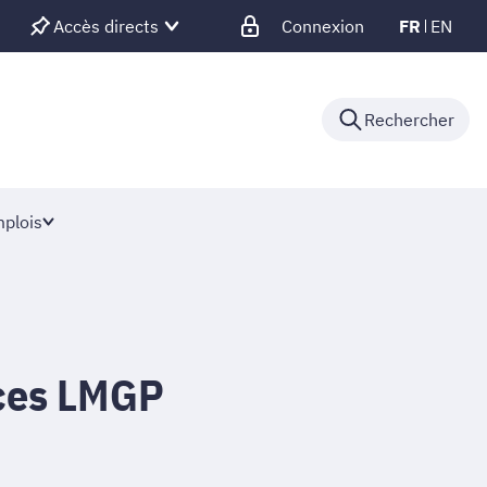
Accès directs
Connexion
FR
EN
Rechercher
plois
ces LMGP