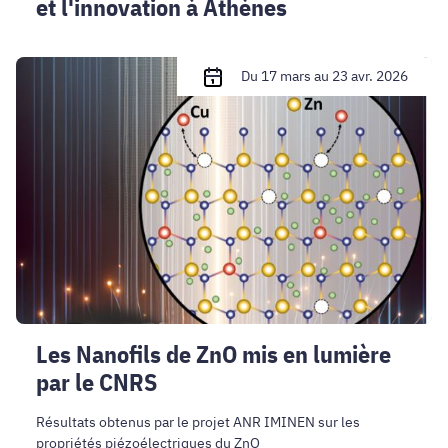
et l'innovation à Athènes
Les
Du 17 mars au 23 avr. 2026
Nanofils
de
ZnO
mis
en
lumière
par
le
CNRS
Les Nanofils de ZnO mis en lumière
par le CNRS
Résultats obtenus par le projet ANR IMINEN sur les
propriétés piézoélectriques du ZnO