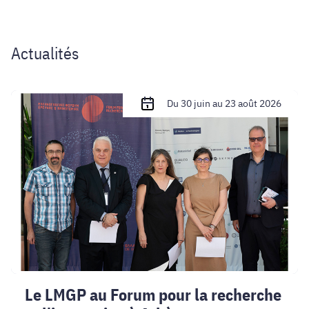
Actualités
Le
Du 30 juin au 23 août 2026
LMGP
au
Forum
pour
la
recherche
et
l'innovation
à
Athènes
Le LMGP au Forum pour la recherche