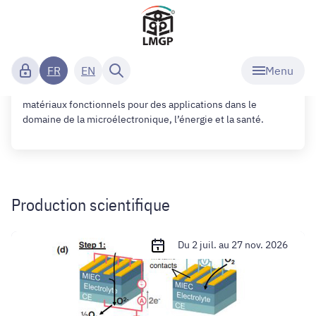
Accueil
Laboratoire des matériaux et
du génie physique
Matériaux fonctionnels
Menu
FR
EN
Le LMGP, unité mixte de recherche (UMR 5628) du CNRS,
UGA et tutelle associée Grenoble INP-UGA développe des
matériaux fonctionnels pour des applications dans le
domaine de la microélectronique, l’énergie et la santé.
Production scientifique
Publication
Du 2 juil. au 27 nov. 2026
d'Adeel
Riaz