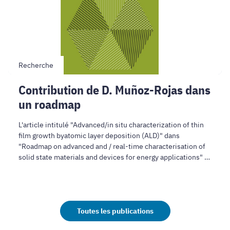
dans
un
roadmap
Recherche
Contribution de D. Muñoz-Rojas dans
un roadmap
L'article intitulé "Advanced/in situ characterization of thin
film growth byatomic layer deposition (ALD)" dans
"Roadmap on advanced and / real-time characterisation of
solid state materials and devices for energy applications" a
été publié dans JPhys Energy.
Toutes les publications