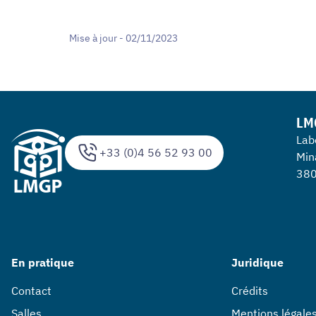
Mise à jour - 02/11/2023
LM
Lab
+33 (0)4 56 52 93 00
Min
380
En pratique
Juridique
Contact
Crédits
Salles
Mentions légale