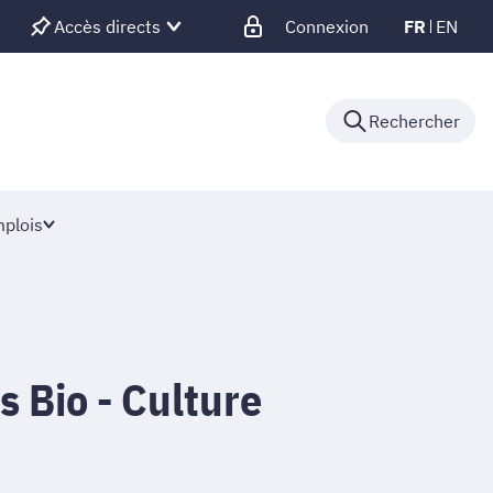
Accès directs
Connexion
FR
EN
Rechercher
plois
 Bio - Culture