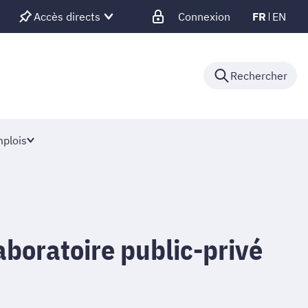
Accès directs
Connexion
FR
EN
Rechercher
plois
aboratoire public-privé