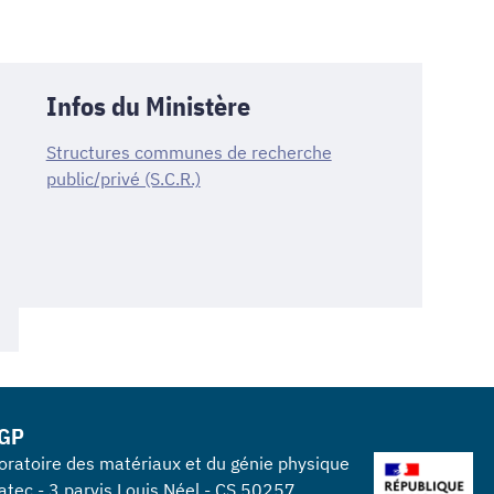
Infos du Ministère
Structures communes de recherche
public/privé (S.C.R.)
GP
oratoire des matériaux et du génie physique
atec - 3 parvis Louis Néel - CS 50257