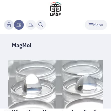
Menu
FR
EN
MagMol