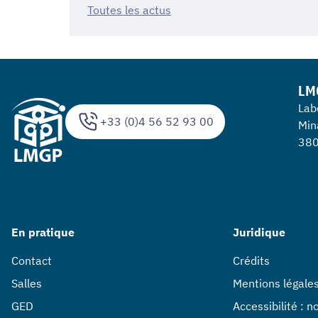
Toutes les actus
LM
Lab
+33 (0)4 56 52 93 00
Min
380
En pratique
Juridique
Contact
Crédits
Salles
Mentions légale
GED
Accessibilité : 