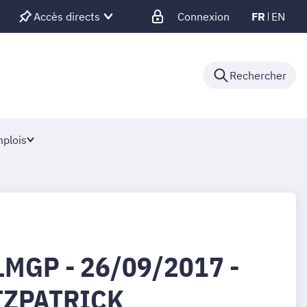
Accès directs
Connexion
FR
EN
Rechercher
plois
LMGP - 26/09/2017 -
ITZPATRICK