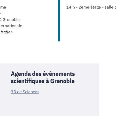
lma
14 h - 2ème étage - salle 
P
00 Grenoble
ternationale
tration
Agenda des événements
scientifiques à Grenoble
38 de Sciences