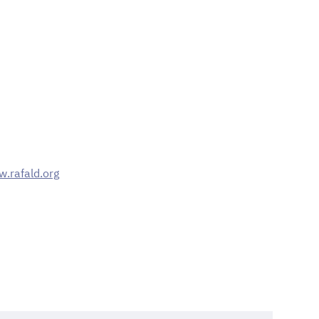
w.rafald.org