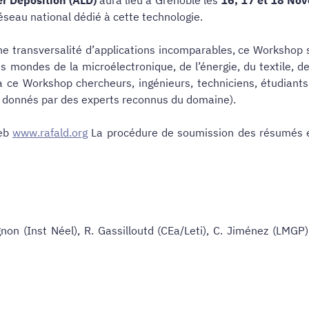
éseau national dédié à cette technologie.
e transversalité d’applications incomparables, ce Workshop s’
s mondes de la microélectronique, de l’énergie, du textile, d
 à ce Workshop chercheurs, ingénieurs, techniciens, étudiants
ls donnés par des experts reconnus du domaine).
web
www.rafald.org
La procédure de soumission des résumés est
non (Inst Néel), R. Gassilloutd (CEa/Leti), C. Jiménez (LMGP