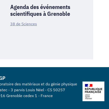
Agenda des événements
scientifiques à Grenoble
38 de Sciences
GP
oratoire des matériaux et du génie physique
atec - 3 parvis Louis Néel - CS 50257
16 Grenoble cedex 1 - France