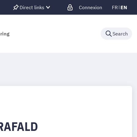
Direct links
Connexion
FR
EN
ering
Search
RAFALD