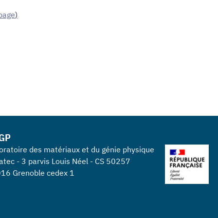
 page
)
GP
oratoire des matériaux et du génie physique
atec - 3 parvis Louis Néel - CS 50257
16 Grenoble cedex 1