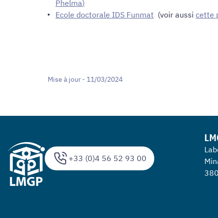
Phelma
)
Ecole doctorale IDS Funmat
(voir aussi
cette
Mise à jour - 11/03/2024
LM
Lab
+33 (0)4 56 52 93 00
Min
380