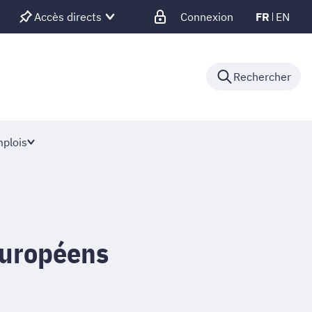
Accès directs
Connexion
FR
EN
Rechercher
plois
uropéens